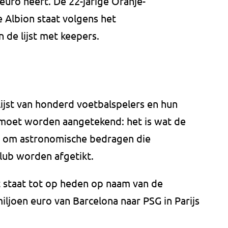
euro heeft. De 22-jarige Oranje-
 Albion staat volgens het
de lijst met keepers.
ijst van honderd voetbalspelers en hun
 moet worden aangetekend: het is wat de
t om astronomische bedragen die
club worden afgetikt.
t staat tot op heden op naam van de
iljoen euro van Barcelona naar PSG in Parijs