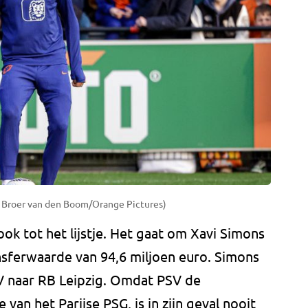
o: Broer van den Boom/Orange Pictures)
k tot het lijstje. Het gaat om Xavi Simons
nsferwaarde van 94,6 miljoen euro. Simons
V naar RB Leipzig. Omdat PSV de
an het Parijse PSG, is in zijn geval nooit