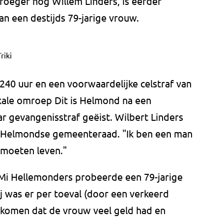
roeger nog Willem Linders, is eerder
n een destijds 79-jarige vrouw.
riki
240 uur en een voorwaardelijke celstraf van
okale omroep Dit is Helmond na een
ar gevangenisstraf geëist. Wilbert Linders
e Helmondse gemeenteraad. "Ik ben een man
 moeten leven."
 Mi Hellemonders probeerde een 79-jarige
ij was er per toeval (door een verkeerd
ekomen dat de vrouw veel geld had en