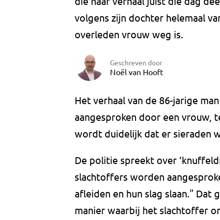
die haar verhaal juist die dag d
volgens zijn dochter helemaal van
overleden vrouw weg is.
Geschreven door
Noël van Hooft
Het verhaal van de 86-jarige man 
aangesproken door een vrouw, t
wordt duidelijk dat er sieraden w
De politie spreekt over ‘knuffel
slachtoffers worden aangesprok
afleiden en hun slag slaan." Dat 
manier waarbij het slachtoffer 