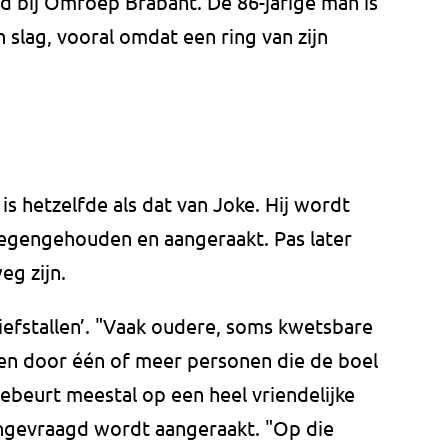
eed bij Omroep Brabant. De 86-jarige man is
 slag, vooral omdat een ring van zijn
is hetzelfde als dat van Joke. Hij wordt
egengehouden en aangeraakt. Pas later
eg zijn.
diefstallen’. "Vaak oudere, soms kwetsbare
en door één of meer personen die de boel
gebeurt meestal op een heel vriendelijke
ongevraagd wordt aangeraakt. "Op die