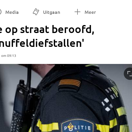
Media
Uitgaan
Meer
 op straat beroofd,
nuffeldiefstallen'
5 om 09:13