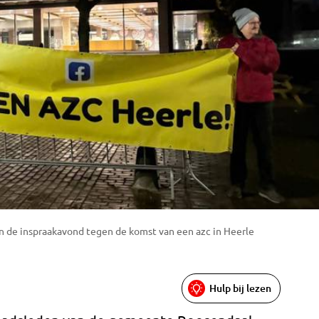
n de inspraakavond tegen de komst van een azc in Heerle
Hulp bij lezen