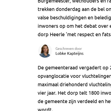
Burgemeester, wethouders en r
trekken donderdag aan de bel o
valse beschuldigingen en beledig
inwoners op om het debat over e
dorp Heerle 'met respect en fats
Geschreven door
Lobke Kapteijns
De gemeenteraad vergadert op 2 
opvanglocatie voor vluchtelinge
maximaal driehonderd vluchteli
vier jaar. Het dorp telt 1800 inwo
de gemeente zijn verdeeld en het
wordt.