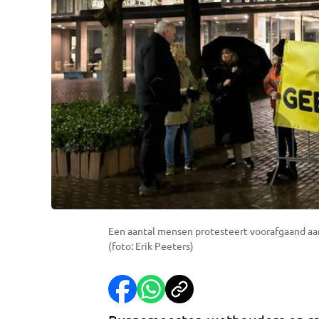
Een aantal mensen protesteert voorafgaand aa
(foto: Erik Peeters)