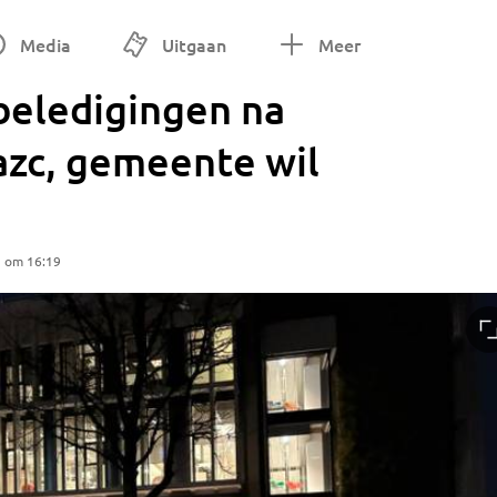
Media
Uitgaan
Meer
beledigingen na
azc, gemeente wil
5 om 16:19