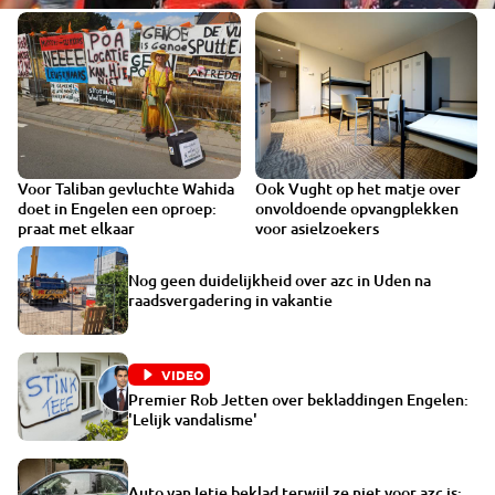
Voor Taliban gevluchte Wahida
Ook Vught op het matje over
doet in Engelen een oproep:
onvoldoende opvangplekken
praat met elkaar
voor asielzoekers
Nog geen duidelijkheid over azc in Uden na
raadsvergadering in vakantie
VIDEO
Premier Rob Jetten over bekladdingen Engelen:
'Lelijk vandalisme'
Auto van Ietje beklad terwijl ze niet voor azc is: