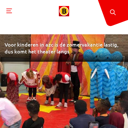
Voor kinderen in azc is de zomervakantie lastig,
dus komt het theater langs