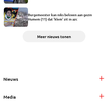
Burgemeester kan niks beloven aan gezin
Humem (11) dat 'klem' zit in azc
Meer nieuws tonen
Nieuws
Media