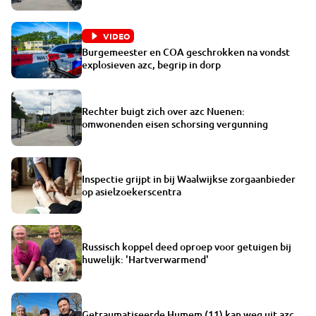
VIDEO
Burgemeester en COA geschrokken na vondst
explosieven azc, begrip in dorp
Rechter buigt zich over azc Nuenen:
omwonenden eisen schorsing vergunning
Inspectie grijpt in bij Waalwijkse zorgaanbieder
op asielzoekerscentra
Russisch koppel deed oproep voor getuigen bij
huwelijk: 'Hartverwarmend'
Getraumatiseerde Humem (11) kan weg uit azc