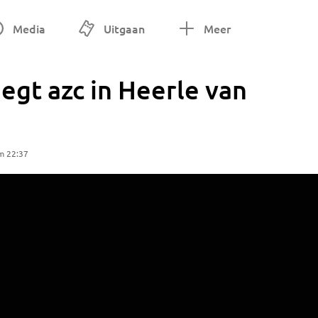
Media
Uitgaan
Meer
gt azc in Heerle van
m 22:37