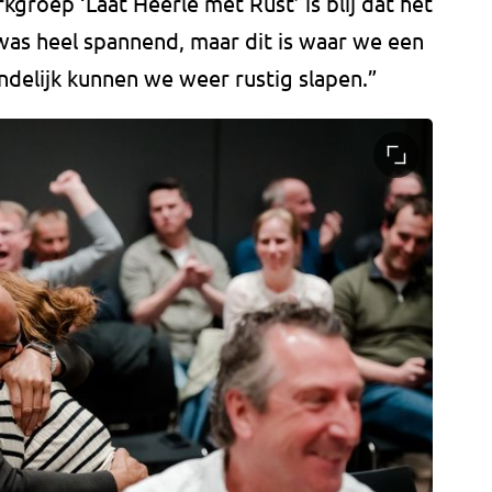
groep ‘Laat Heerle met Rust’ is blij dat het
 was heel spannend, maar dit is waar we een
ndelijk kunnen we weer rustig slapen.”