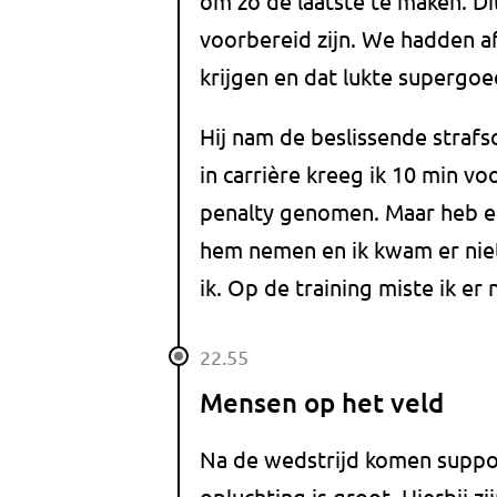
om zo de laatste te maken. Dit
voorbereid zijn. We hadden a
krijgen en dat lukte supergoe
Hij nam de beslissende strafs
in carrière kreeg ik 10 min v
penalty genomen. Maar heb e
hem nemen en ik kwam er niet
ik. Op de training miste ik er 
22.55
Mensen op het veld
Na de wedstrijd komen suppo
opluchting is groot. Hierbij zi