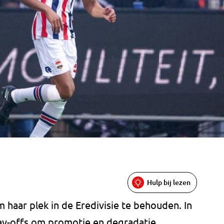
Hulp bij lezen
 haar plek in de Eredivisie te behouden. In
lay-offs om promotie en degradatie