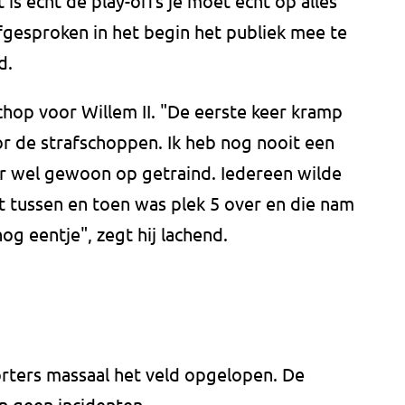
 is echt de play-offs je moet echt op alles
fgesproken in het begin het publiek mee te
d.
chop voor Willem II. "De eerste keer kramp
oor de strafschoppen. Ik heb nog nooit een
r wel gewoon op getraind. Iedereen wilde
 tussen en toen was plek 5 over en die nam
nog eentje", zegt hij lachend.
rters massaal het veld opgelopen. De
jn geen incidenten.