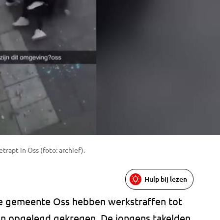
rapt in Oss (foto: archief).
Hulp bij lezen
t de gemeente Oss hebben werkstraffen tot
gen opgelegd gekregen. De jongens takelden