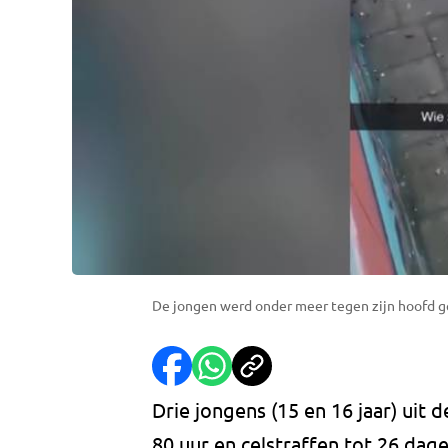
De jongen werd onder meer tegen zijn hoofd get
Drie jongens (15 en 16 jaar) ui
80 uur en celstraffen tot 26 da