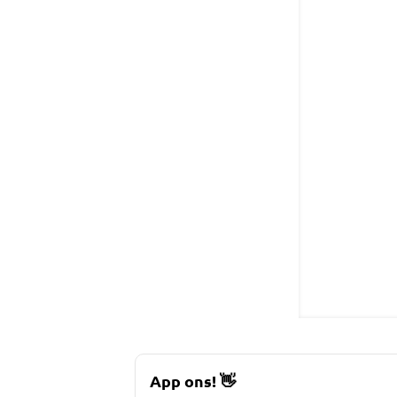
App ons!
👋