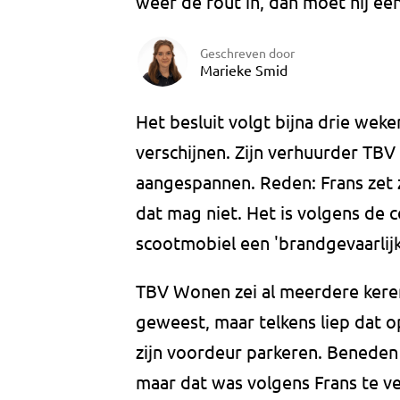
weer de fout in, dan moet hij ee
Geschreven door
Marieke Smid
Het besluit volgt bijna drie wek
verschijnen. Zijn verhuurder TB
aangespannen. Reden: Frans zet zi
dat mag niet. Het is volgens de c
scootmobiel een 'brandgevaarlijk 
TBV Wonen zei al meerdere keren 
geweest, maar telkens liep dat op
zijn voordeur parkeren. Beneden b
maar dat was volgens Frans te v