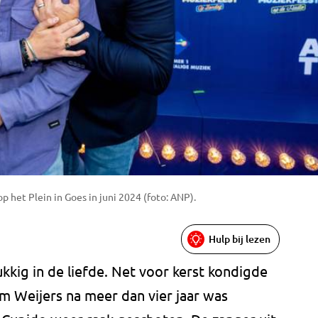
p het Plein in Goes in juni 2024 (foto: ANP).
Hulp bij lezen
ukkig in de liefde. Net voor kerst kondigde
Kim Weijers na meer dan vier jaar was