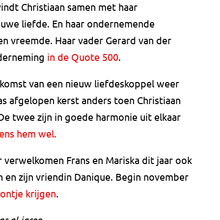
ndt Christiaan samen met haar
ieuwe liefde. En haar ondernemende
een vreemde. Haar vader Gerard van der
nderneming
in de Quote 500
.
e komst van een nieuw liefdeskoppel weer
was afgelopen kerst anders toen Christiaan
e twee zijn in goede harmonie uit elkaar
gens hem wel.
verwelkomen Frans en Mariska dit jaar ook
n en zijn vriendin Danique. Begin november
ontje krijgen
.
r al jaren.