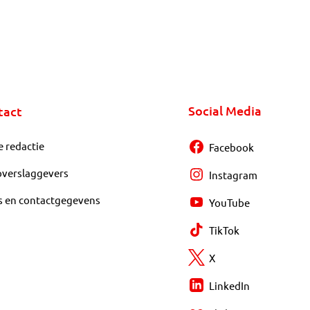
Social Media
tact
e redactie
Facebook
overslaggevers
Instagram
s en contactgegevens
YouTube
TikTok
X
LinkedIn