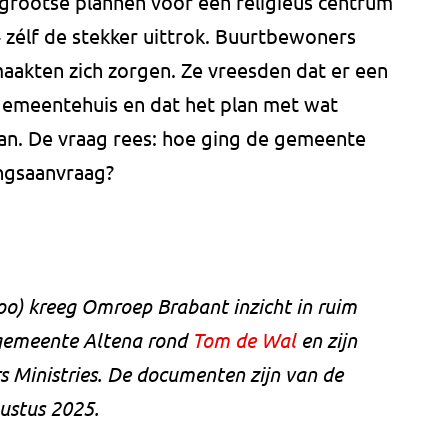
rootse plannen voor een religieus centrum
4 zélf de stekker uittrok. Buurtbewoners
aakten zich zorgen. Ze vreesden dat er een
gemeentehuis en dat het plan met wat
an. De vraag rees: hoe ging de gemeente
ingsaanvraag?
o) kreeg Omroep Brabant inzicht in ruim
gemeente Altena rond
Tom de Wal
en zijn
rs Ministries. De documenten zijn van de
gustus 2025.