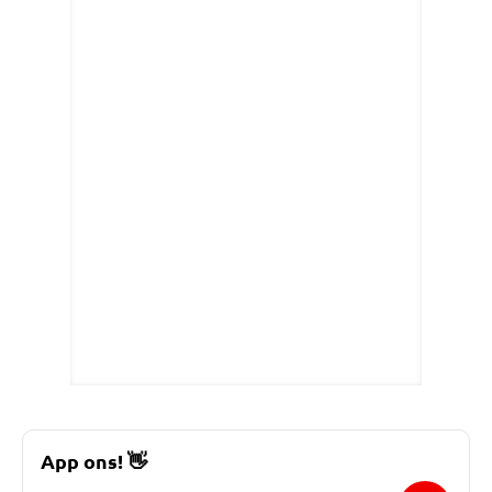
App ons!
👋