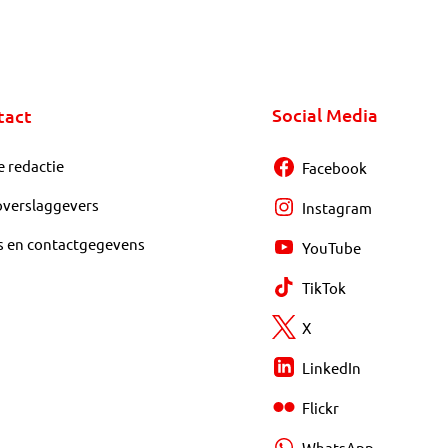
Social Media
tact
e redactie
Facebook
overslaggevers
Instagram
s en contactgegevens
YouTube
TikTok
X
LinkedIn
Flickr
WhatsApp