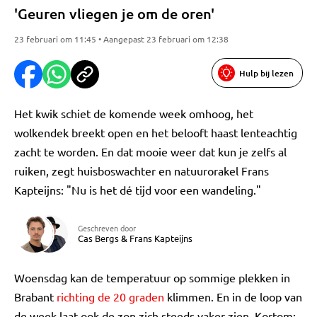
'Geuren vliegen je om de oren'
23 februari om 11:45 • Aangepast 23 februari om 12:38
Hulp bij lezen
Het kwik schiet de komende week omhoog, het
wolkendek breekt open en het belooft haast lenteachtig
zacht te worden. En dat mooie weer dat kun je zelfs al
ruiken, zegt huisboswachter en natuurorakel Frans
Kapteijns: "Nu is het dé tijd voor een wandeling."
Geschreven door
Cas Bergs
&
Frans Kapteijns
Woensdag kan de temperatuur op sommige plekken in
Brabant
richting de 20 graden
klimmen. En in de loop van
de week laat ook de zon zich steeds vaker zien. Kortom: