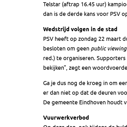
Telstar (aftrap 16.45 uur) kampi
dan is de derde kans voor PSV op
Wedstrijd volgen in de stad
PSV heeft op zondag 22 maart dus
besloten om geen
public viewing
red.) te organiseren. Supporter
bekijken", zegt een woordvoerd
Ga je dus nog de kroeg in om ee
er dan niet op dat de deuren voo
De gemeente Eindhoven houdt vas
Vuurwerkverbod
Op deze dag, ook tijdens de huld