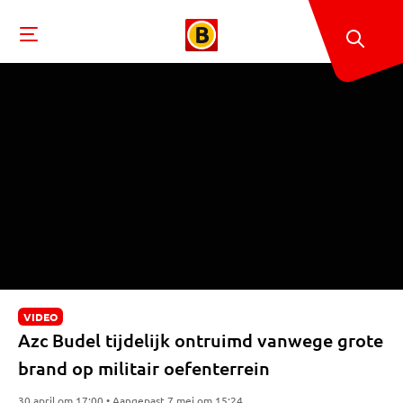
VIDEO
Azc Budel tijdelijk ontruimd vanwege grote
brand op militair oefenterrein
30 april om 17:00 • Aangepast 7 mei om 15:24