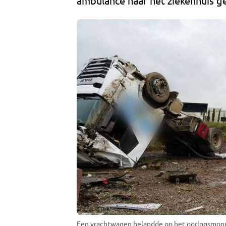
ambulance naar het ziekenhuis g
Een vrachtwagen belandde op het oorlogsmonu