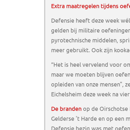
Extra maatregelen tijdens oe
Defensie heeft deze week wél
gelden bij militaire oefening
pyrotechnische middelen, spr
meer gebruikt. Ook zijn kookac
“Het is heel vervelend voor o
maar we moeten blijven oefene
opleiden van onze mensen", z
Eichelsheim deze week na vier
De branden
op de Oirschotse 
Gelderse 't Harde en op een mi
Defensie bezig was met oefen