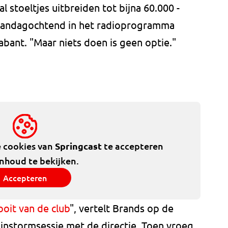
al stoeltjes uitbreiden tot bijna 60.000 -
maandagochtend in het radioprogramma
ant. "Maar niets doen is geen optie."
e cookies van
Springcast
te accepteren
inhoud te bekijken.
Accepteren
ooit van de club
", vertelt Brands op de
ainstormsessie met de directie. Toen vroeg