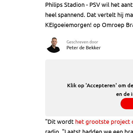
Philips Stadion - PSV wil het aant
heel spannend. Dat vertelt hij 
KEIgoeiemorgen! op Omroep Brab
Geschreven door
Peter de Bekker
Klik op 'Accepteren' om d
en de 
"Dit wordt
het grootste project 
radio. "Laatst hadden we een br