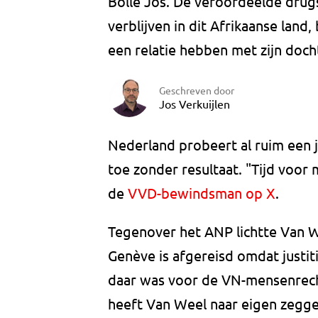
Bolle Jos. De veroordeelde drug
verblijven in dit Afrikaanse land
een relatie hebben met zijn doc
Geschreven door
Jos Verkuijlen
Nederland probeert al ruim een j
toe zonder resultaat. "Tijd voor 
de
VVD-bewindsman op X
.
Tegenover het ANP lichtte Van We
Genève is afgereisd omdat justit
daar was voor de VN-mensenrech
heeft Van Weel naar eigen zegge