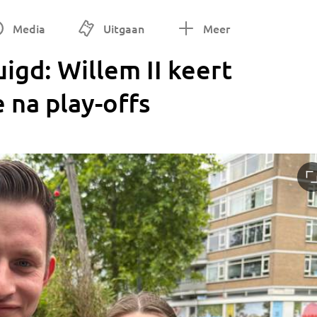
Media
Uitgaan
Meer
igd: Willem II keert
e na play-offs