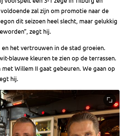
 voorspelt een 3-1 zege in Tilburg en
 voldoende zal zijn om promotie naar de
 begon dit seizoen heel slecht, maar gelukkig
geworden”, zegt hij.
en het vertrouwen in de stad groeien.
wit-blauwe kleuren te zien op de terrassen.
n met Willem II gaat gebeuren. We gaan op
gt hij.