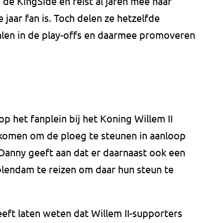
 de KingSide en reist al jaren mee naar
 jaar fan is. Toch delen ze hetzelfde
halen in de play-offs en daarmee promoveren
op het fanplein bij het Koning Willem II
komen om de ploeg te steunen in aanloop
Danny geeft aan dat er daarnaast ook een
Volendam te reizen om daar hun steun te
t laten weten dat Willem II-supporters