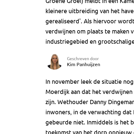
Groene Groei) meldt in een Kamer
kleinere uitbreiding van het hav
gerealiseerd'. Als hiervoor word
verdwijnen om plaats te maken v
industriegebied en grootschalig
Geschreven door
Kim Panhuijzen
In november leek de situatie nog
Moerdijk aan dat het verdwijnen
zijn. Wethouder Danny Dingemans
inwoners, in de verwachting dat R
gebeurde niet. Inmiddels is het be
toekomst van het dorp opnieuw 