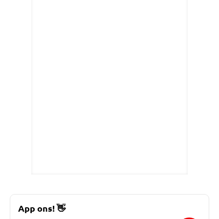
App ons!
👋