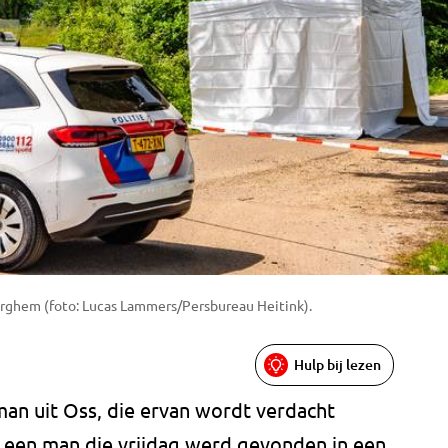
rghem (foto: Lucas Lammers/Persbureau Heitink).
Hulp bij lezen
man uit Oss, die ervan wordt verdacht
n een man die vrijdag werd gevonden in een