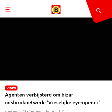
VIDEO
Agenten verbijsterd om bizar
misbruiknetwerk: 'Vreselijke eye-opener'
4 juni om 11:05 • Aangepast 4 juni om 18:12