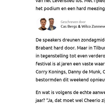
van het Levenslied los. Met rijke
het podium en een hard meezinge
Geschreven door
&
Cas Bergs
Wilco Zonnev
De speakers dreunen zondagmid
Brabant hard door. Maar in Tilbu
in tegenstelling tot even verdero
festival is al jaren een vaste waa
Corry Konings, Danny de Munk, 
bestormden dit weekend opnieu
En wat is volgens de echte aanwe
jaar? “Ja, dat moet wel Cheerio 