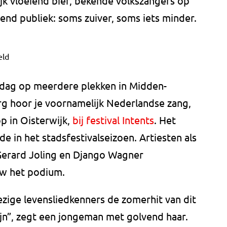
lijk vloeiend bier, bekende volkszangers op
nd publiek: soms zuiver, soms iets minder.
eld
dag op meerdere plekken in Midden-
rg hoor je voornamelijk Nederlandse zang,
p in Oisterwijk,
bij festival Intents
. Het
rde in het stadsfestivalseizoen. Artiesten als
Gerard Joling en Django Wagner
w het podium.
zige levensliedkenners de zomerhit van dit
zijn”, zegt een jongeman met golvend haar.