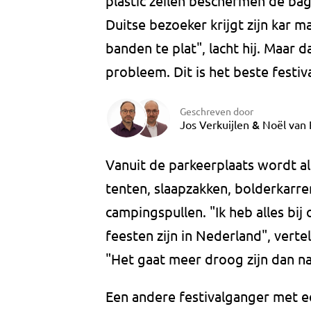
plastic zeilen beschermen de ba
Duitse bezoeker krijgt zijn kar m
banden te plat", lacht hij. Maar d
probleem. Dit is het beste festiva
Geschreven door
&
Jos Verkuijlen
Noël van 
Vanuit de parkeerplaats wordt all
tenten, slaapzakken, bolderkarr
campingspullen. "Ik heb alles bi
feesten zijn in Nederland", verte
"Het gaat meer droog zijn dan nat
Een andere festivalganger met ee