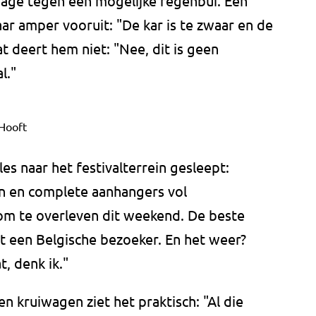
gage tegen een mogelijke regenbui. Een
aar amper vooruit: "De kar is te zwaar en de
at deert hem niet: "Nee, dit is geen
l."
Hooft
es naar het festivalterrein gesleept:
en en complete aanhangers vol
j om te overleven dit weekend. De beste
lt een Belgische bezoeker. En het weer?
, denk ik."
n kruiwagen ziet het praktisch: "Al die