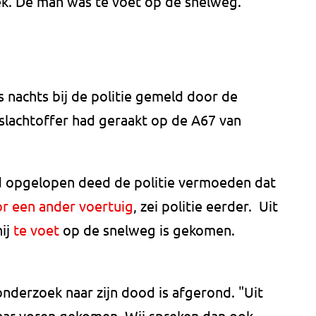
ek. De man was te voet op de snelweg.
 nachts bij de politie gemeld door de
slachtoffer had geraakt op de A67 van
had opgelopen deed de politie vermoeden dat
r een ander voertuig
, zei politie eerder. Uit
hij
te voet
op de snelweg is gekomen.
onderzoek naar zijn dood is afgerond. "Uit
naar voren gekomen. Wij spreken dan ook