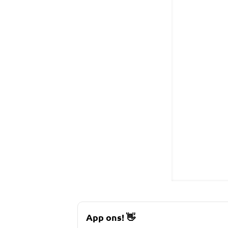
App ons!
👋