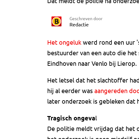
Dat meldt de politie na onderzo
Geschreven door
Redactie
Het ongeluk
werd rond een uur 's
bestuurder van een auto die het 
Eindhoven naar Venlo bij Lierop.
Het letsel dat het slachtoffer 
hij al eerder was
aangereden doo
later onderzoek is gebleken dat 
Tragisch ongeva
l
De politie meldt vrijdag dat het 
het onderzoek is geen misdrijf 