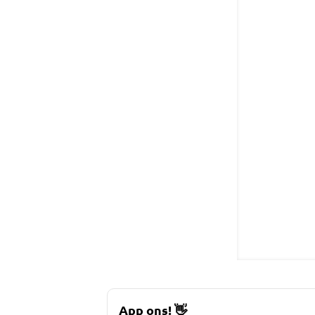
App ons!
👋