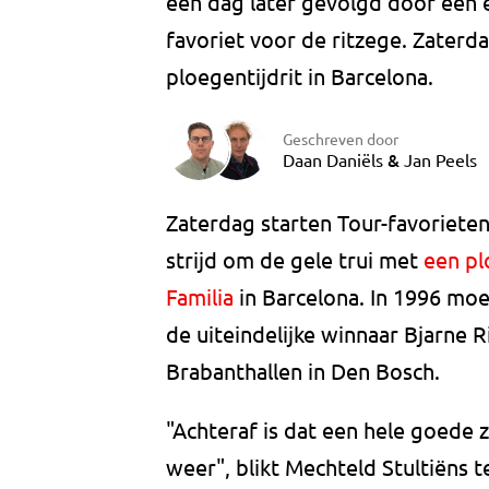
een dag later gevolgd door een
favoriet voor de ritzege. Zaterd
ploegentijdrit in Barcelona.
Geschreven door
&
Daan Daniëls
Jan Peels
Zaterdag starten Tour-favoriete
strijd om de gele trui met
een pl
Familia
in Barcelona. In 1996 moe
de uiteindelijke winnaar Bjarne R
Brabanthallen in Den Bosch.
"Achteraf is dat een hele goede 
weer", blikt Mechteld Stultiëns t