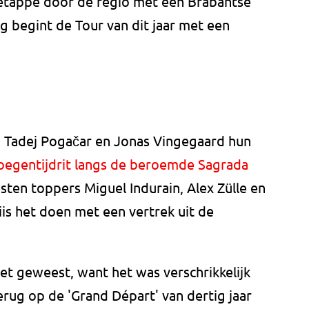
 etappe door de regio met een Brabantse
ag begint de Tour van dit jaar met een
n Tadej Pogačar en Jonas Vingegaard hun
oegentijdrit langs de beroemde Sagrada
sten toppers Miguel Indurain, Alex Zülle en
iis het doen met een vertrek uit de
zet geweest, want het was verschrikkelijk
erug op de 'Grand Départ' van dertig jaar