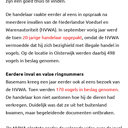
zijn een goed thuis te vinden."
De handelaar raakte eerder al eens in opspraak na
meerdere invallen van de Nederlandse Voedsel en
Warenautoriteit (NVWA). In september vorig jaar werd
de toen
20-jarige handelaar opgepakt
, omdat de NVWA
vermoedde dat hij zich bezighield met illegale handel in
vogels. Op de locatie in Oisterwijk werden daarbij 498
vogels in beslag genomen.
Eerdere inval en valse ringnummers
Basemans kreeg een jaar eerder ook al eens bezoek van
de NVWA. Toen werden
170 vogels in beslag genomen
.
De handelaar kon niet aantonen hoe hij de dieren had
verkregen. Duidelijk was dat ze uit het buitenland
kwamen, maar begeleidende documenten ontbraken.
De NVWA plaatste eerder de volgende video over de inval