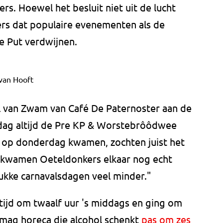
rs. Hoewel het besluit niet uit de lucht
rs dat populaire evenementen als de
 Put verdwijnen.
van Hooft
el van Zwam van Café De Paternoster aan de
dag altijd de Pre KP & Worstebrôôdwee
op donderdag kwamen, zochten juist het
r kwamen Oeteldonkers elkaar nog echt
ukke carnavalsdagen veel minder."
ltijd om twaalf uur 's middags en ging om
 mag horeca die alcohol schenkt
pas om zes