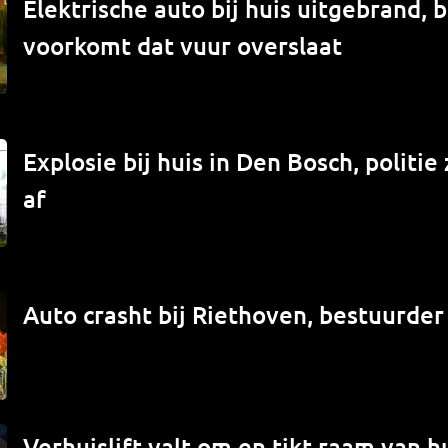
Elektrische auto bij huis uitgebrand,
voorkomt dat vuur overslaat
Explosie bij huis in Den Bosch, politi
af
Auto crasht bij Riethoven, bestuurde
Verhuislift valt om en tikt raam van hu