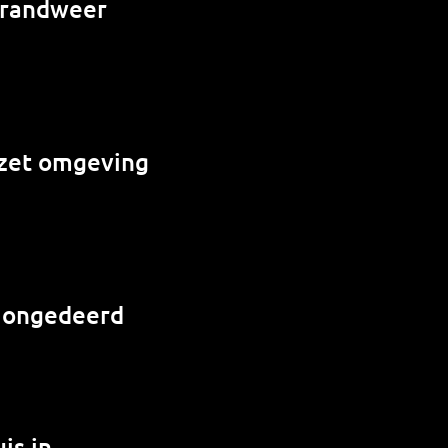
 brandweer
e zet omgeving
r ongedeerd
is in