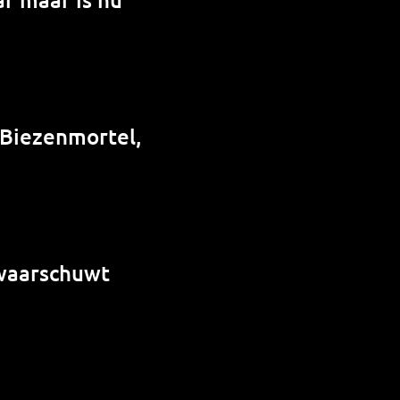
 Biezenmortel,
 waarschuwt