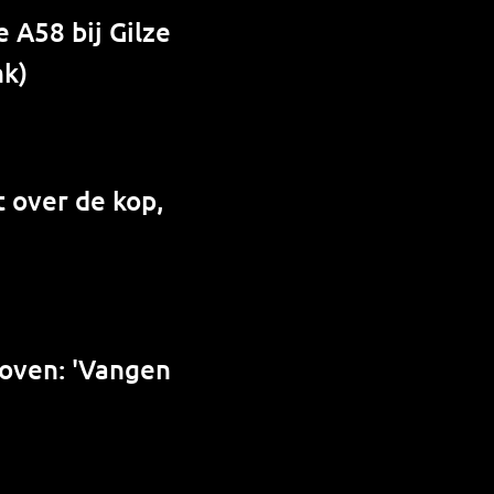
 A58 bij Gilze
nk)
 over de kop,
hoven: 'Vangen