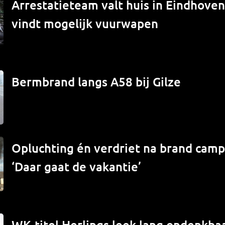
Arrestatieteam valt huis in Eindhove
vindt mogelijk vuurwapen
Bermbrand langs A58 bij Gilze
Opluchting én verdriet na brand campe
‘Daar gaat de vakantie’
WK-titel Herlings leek lang ondenkbaa