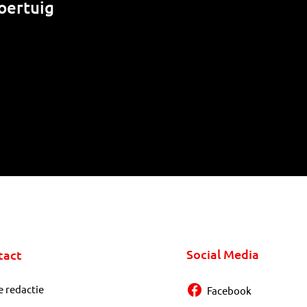
oertuig
Social Media
tact
e redactie
Facebook