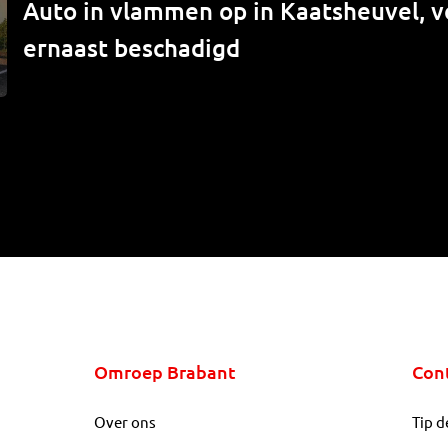
Auto in vlammen op in Kaatsheuvel, v
ernaast beschadigd
Omroep Brabant
Con
Over ons
Tip d