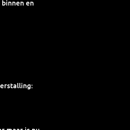
n binnen en
rstalling:
r maar is nu