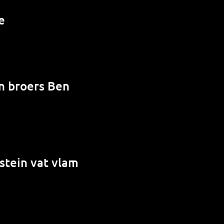
e
en broers Ben
stein vat vlam