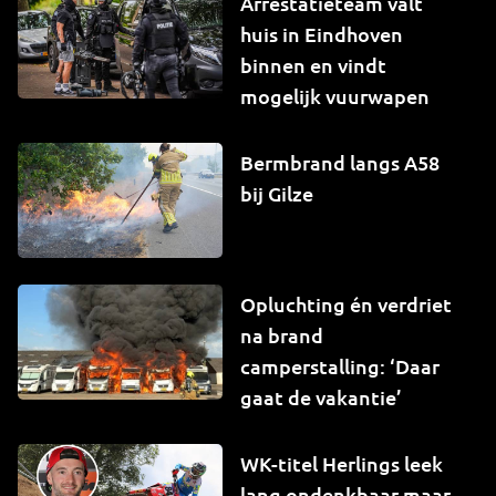
Arrestatieteam valt
huis in Eindhoven
binnen en vindt
mogelijk vuurwapen
Bermbrand langs A58
bij Gilze
Opluchting én verdriet
na brand
camperstalling: ‘Daar
gaat de vakantie’
WK-titel Herlings leek
lang ondenkbaar maar