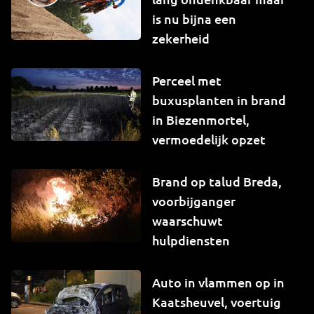
is nu bijna een
zekerheid
Perceel met
buxusplanten in brand
in Biezenmortel,
vermoedelijk opzet
Brand op talud Breda,
voorbijganger
waarschuwt
hulpdiensten
Auto in vlammen op in
Kaatsheuvel, voertuig