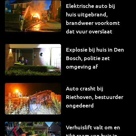
Elektrische auto bij
huis uitgebrand,
brandweer voorkomt
dat vuur overslaat
Explosie bij huis in Den
Bosch, politie zet
omgeving af
Auto crasht bij
Riethoven, bestuurder
ongedeerd
Verhuislift valt om en
tikt raam van huis in