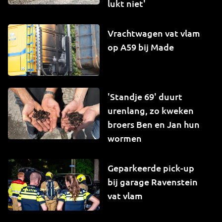
lukt niet'
Vrachtwagen vat vlam
op A59 bij Made
'Standje 69' duurt
urenlang, zo kweken
broers Ben en Jan hun
wormen
Geparkeerde pick-up
bij garage Ravenstein
vat vlam