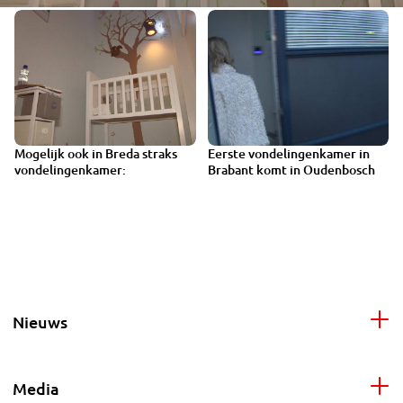
Mogelijk ook in Breda straks
Eerste vondelingenkamer in
VIDEO
vondelingenkamer:
Brabant komt in Oudenbosch
Nieuws
Media