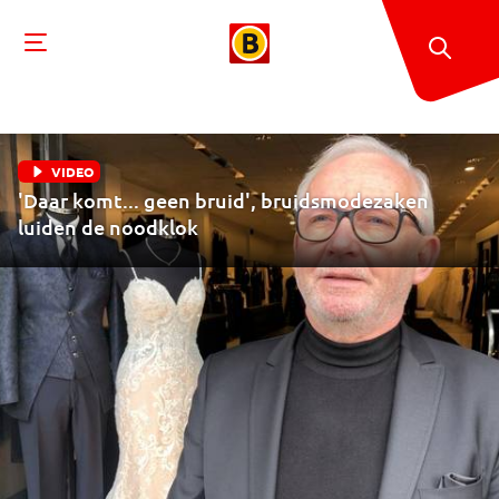
VIDEO
'Daar komt... geen bruid', bruidsmodezaken
luiden de noodklok