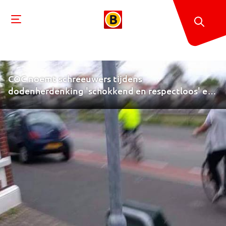
COC noemt schreeuwers tijdens
dodenherdenking 'schokkend en respectloos' en
doet aangifte