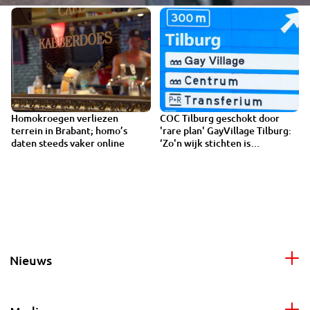
Homokroegen verliezen
COC Tilburg geschokt door
1:33
terrein in Brabant; homo’s
'rare plan' GayVillage Tilburg:
daten steeds vaker online
‘Zo'n wijk stichten is
belachelijk’
Nieuws