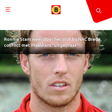
Ronnie Stam wéér door het stof bij NAC Breda,
conflict met Maaskant 'uitgepraat'