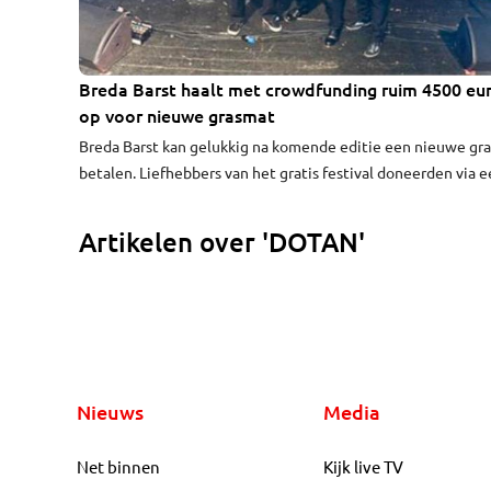
Breda Barst haalt met crowdfunding ruim 4500 eu
op voor nieuwe grasmat
Breda Barst kan gelukkig na komende editie een nieuwe gr
betalen. Liefhebbers van het gratis festival doneerden via 
crowdfundingsactie 4530 euro. 4000 euro was er nodig en d
komt de organisatie niet in de problemen.
Artikelen over 'DOTAN'
Nieuws
Media
Net binnen
Kijk live TV