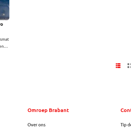
ro
asmat
een
us
Omroep Brabant
Con
Over ons
Tip d