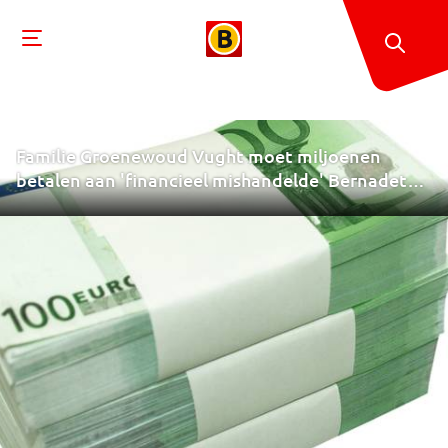
Familie Groenewoud Vught moet miljoenen
betalen aan 'financieel mishandelde' Bernadette
Vehmeijer