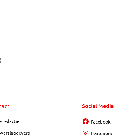
Social Media
tact
e redactie
Facebook
overslaggevers
Instagram