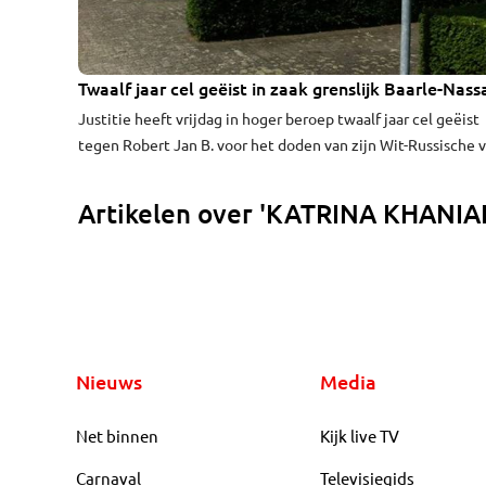
Twaalf jaar cel geëist in zaak grenslijk Baarle-Nass
Justitie heeft vrijdag in hoger beroep twaalf jaar cel geëist
tegen Robert Jan B. voor het doden van zijn Wit-Russische 
Katrina Khaniak. De Wit-Russische vrouw verdween in 2007.
lichaam werd een jaar later gevonden in een kliko met
Artikelen over 'KATRINA KHANIA
purschuim. Haar lichaam lag in een oud bankgebouw op de 
van Nederland met België in Baarle-Nassau.
Nieuws
Media
Net binnen
Kijk live TV
Carnaval
Televisiegids