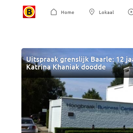
Home
Lokaal
Uitspraak grenslijk Baarle: 12 ja
Katrina Khaniak doodde