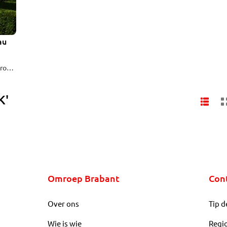
au
vrouw
 Het
K'
grens
Omroep Brabant
Con
Over ons
Tip d
Wie is wie
Regi