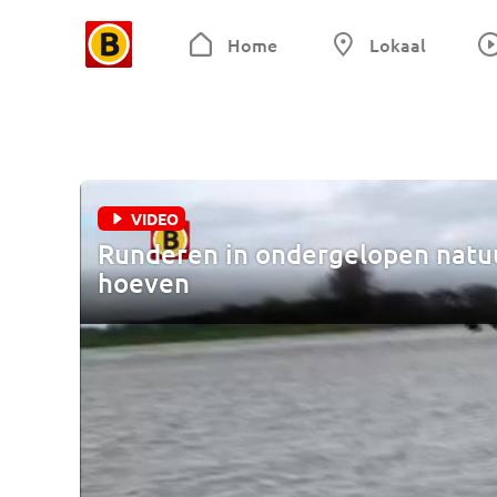
Home
Lokaal
VIDEO
Runderen in ondergelopen natu
hoeven