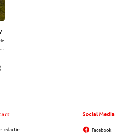
'
 de
 en
en
as.
Social Media
tact
e redactie
Facebook