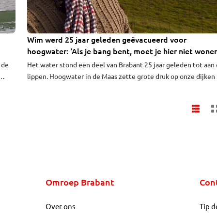
Wim werd 25 jaar geleden geëvacueerd voor
hoogwater: 'Als je bang bent, moet je hier niet wonen
 de
Het water stond een deel van Brabant 25 jaar geleden tot aan
lippen. Hoogwater in de Maas zette grote druk op onze dijken
dagenlang was het spannend of die het zouden houden. Bij D
Bosch brak een rivierdijk van de Dommel, die uitkomt in de Ma
Het resultaat: de snelweg A2 stond blank en er kon zelfs op
gesurft worden.
Omroep Brabant
Con
Over ons
Tip d