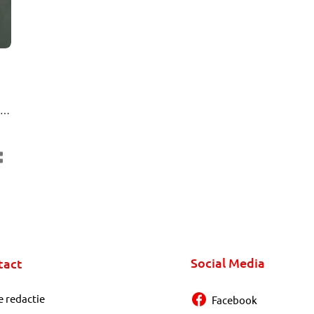
men
st
Social Media
tact
e redactie
Facebook