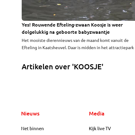
Yes! Rouwende Efteling-zwaan Koosje is weer
dolgelukkig na geboorte babyzwaantje
Het mooiste dierennieuws van de maand komt vanuit de
Efteling in Kaatsheuvel. Daar is midden in het attractiepark
klein babyzwaantje geboren. Vader van het kleine wonder i
pretparkicoon Koosje, die eerder dit jaar nog depressief doo
Artikelen over 'KOOSJE'
park waggelde na het plotse verlies van de liefde van zijn le
Nieuws
Media
Net binnen
Kijk live TV