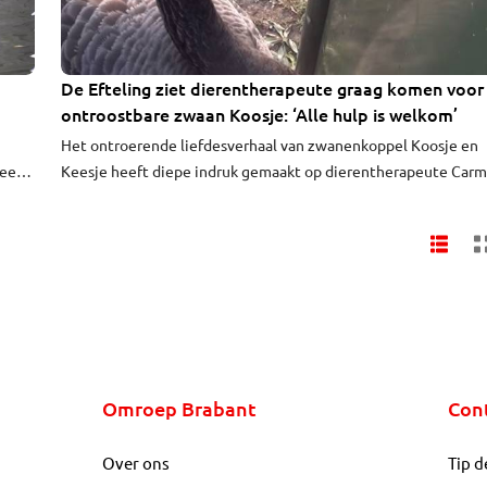
De Efteling ziet dierentherapeute graag komen voor
ontroostbare zwaan Koosje: ‘Alle hulp is welkom’
Het ontroerende liefdesverhaal van zwanenkoppel Koosje en
 een
Keesje heeft diepe indruk gemaakt op dierentherapeute Car
s
Wilbers. Zij is er sterk van overtuigd dat dieren liefdesverdriet
r het
kunnen hebben. De Gelderse biedt daarom de Efteling haar
ven.
diensten aan om Koosje er weer bovenop te krijgen. “Ik wil be
naar Kaatsheuvel rijden om haar verdriet proberen te
verminderen.”
Omroep Brabant
Con
Over ons
Tip d