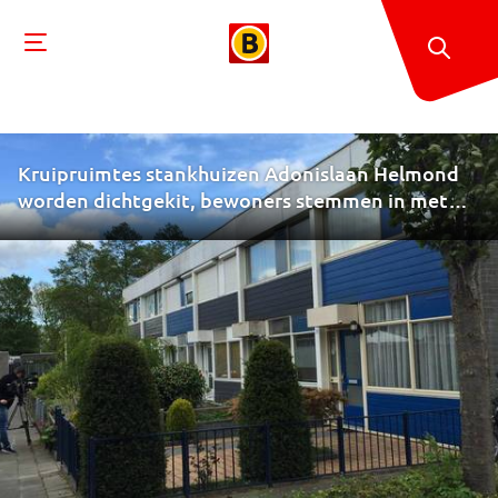
Kruipruimtes stankhuizen Adonislaan Helmond
worden dichtgekit, bewoners stemmen in met
plan gemeente