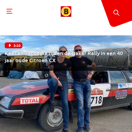
3:20
Kees en Jacobine rijden de Dakar Rally in een 40
jaar oude Citroën CX