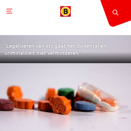
'Legaliseren van xtc gaat het dodental en
criminaliteit niet verminderen'