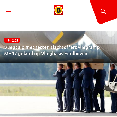
2:05
Vliegtuig met resten slachtoffers vliegramp
MH17 geland op Vliegbasis Eindhoven