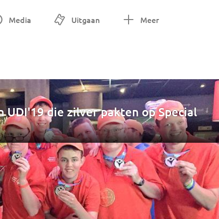
Media
Uitgaan
Meer
 UDI'19 die zilver pakten op Special