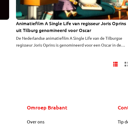
Animatiefilm A Single Life van regisseur Joris Oprins
uit Tilburg genomineerd voor Oscar
De Nederlandse animatiefilm A Single Life van de Tilburgse
regisseur Joris Oprins is genomineerd voor een Oscar in de
categorie korte animatiefilm. De Amerikaanse Academy maak
donderdag in Los Angeles de nominaties voor de Oscars beke
voor de 24 verschillende categorieën. De film werd naast Opri
gemaakt door Job Roggeveen uit Geldrop en Marieke Blaauw.
Omroep Brabant
Con
Over ons
Tip d