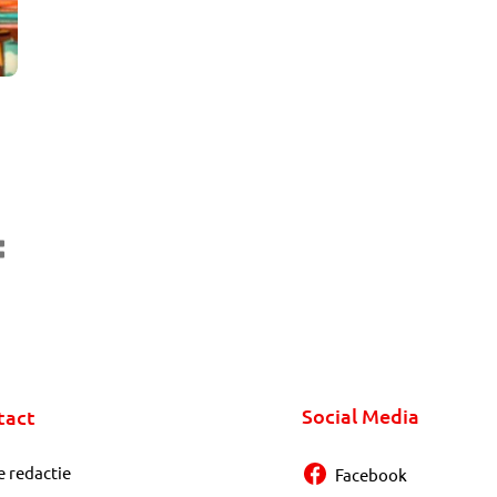
te
nd
ns
Social Media
tact
e redactie
Facebook